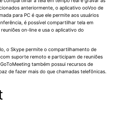
 compartilhar a tela em tempo real e gravar as
cionados anteriormente, o aplicativo ooVoo de
mada para PC é que ele permite aos usuários
erência, é possível compartilhar tela em
euniões on-line e usa o aplicativo do
do, o Skype permite o compartilhamento de
am com suporte remoto e participam de reuniões
 O GoToMeeting também possui recursos de
az de fazer mais do que chamadas telefônicas.
t