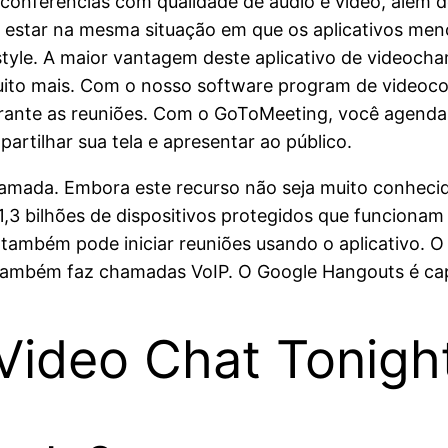
conferências com qualidade de áudio e vídeo, além de
o estar na mesma situação em que os aplicativos men
yle. A maior vantagem deste aplicativo de videocha
ito mais. Com o nosso software program de videoconf
ante as reuniões. Com o GoToMeeting, você agenda r
rtilhar sua tela e apresentar ao público.
amada. Embora este recurso não seja muito conheci
r 1,3 bilhões de dispositivos protegidos que funcion
também pode iniciar reuniões usando o aplicativo.
também faz chamadas VoIP. O Google Hangouts é cap
 Video Chat Tonigh