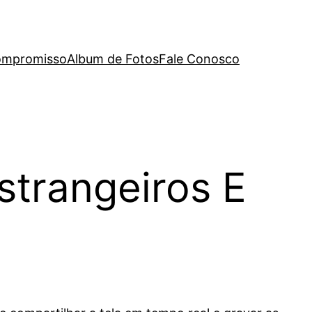
mpromisso
Album de Fotos
Fale Conosco
trangeiros E