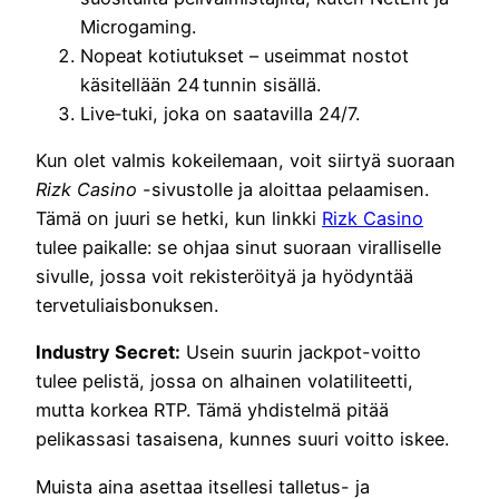
Microgaming.
Nopeat kotiutukset – useimmat nostot
käsitellään 24 tunnin sisällä.
Live‑tuki, joka on saatavilla 24/7.
Kun olet valmis kokeilemaan, voit siirtyä suoraan
Rizk Casino
-sivustolle ja aloittaa pelaamisen.
Tämä on juuri se hetki, kun linkki
Rizk Casino
tulee paikalle: se ohjaa sinut suoraan viralliselle
sivulle, jossa voit rekisteröityä ja hyödyntää
tervetuliaisbonuksen.
Industry Secret:
Usein suurin jackpot-voitto
tulee pelistä, jossa on alhainen volatiliteetti,
mutta korkea RTP. Tämä yhdistelmä pitää
pelikassasi tasaisena, kunnes suuri voitto iskee.
Muista aina asettaa itsellesi talletus- ja