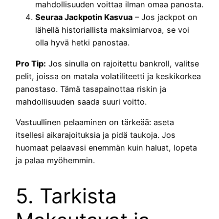
mahdollisuuden voittaa ilman omaa panosta.
Seuraa Jackpotin Kasvua
– Jos jackpot on
lähellä historiallista maksimiarvoa, se voi
olla hyvä hetki panostaa.
Pro Tip:
Jos sinulla on rajoitettu bankroll, valitse
pelit, joissa on matala volatiliteetti ja keskikorkea
panostaso. Tämä tasapainottaa riskin ja
mahdollisuuden saada suuri voitto.
Vastuullinen pelaaminen on tärkeää: aseta
itsellesi aikarajoituksia ja pidä taukoja. Jos
huomaat pelaavasi enemmän kuin haluat, lopeta
ja palaa myöhemmin.
5. Tarkista