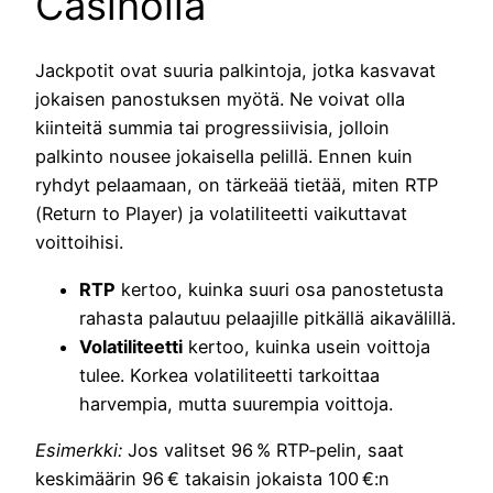
Casinolla
Jackpotit ovat suuria palkintoja, jotka kasvavat
jokaisen panostuksen myötä. Ne voivat olla
kiinteitä summia tai progressiivisia, jolloin
palkinto nousee jokaisella pelillä. Ennen kuin
ryhdyt pelaamaan, on tärkeää tietää, miten RTP
(Return to Player) ja volatiliteetti vaikuttavat
voittoihisi.
RTP
kertoo, kuinka suuri osa panostetusta
rahasta palautuu pelaajille pitkällä aikavälillä.
Volatiliteetti
kertoo, kuinka usein voittoja
tulee. Korkea volatiliteetti tarkoittaa
harvempia, mutta suurempia voittoja.
Esimerkki:
Jos valitset 96 % RTP‑pelin, saat
keskimäärin 96 € takaisin jokaista 100 €:n