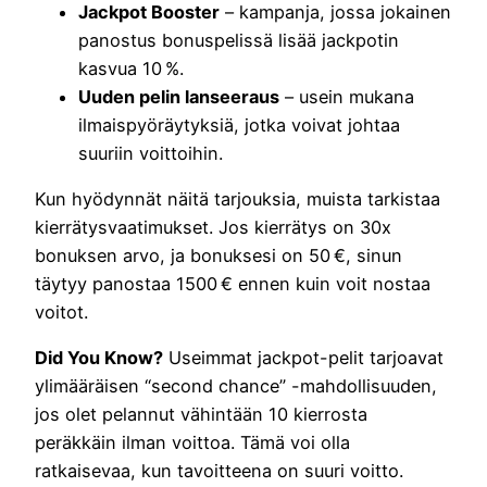
Jackpot Booster
– kampanja, jossa jokainen
panostus bonuspelissä lisää jackpotin
kasvua 10 %.
Uuden pelin lanseeraus
– usein mukana
ilmaispyöräytyksiä, jotka voivat johtaa
suuriin voittoihin.
Kun hyödynnät näitä tarjouksia, muista tarkistaa
kierrätysvaatimukset. Jos kierrätys on 30x
bonuksen arvo, ja bonuksesi on 50 €, sinun
täytyy panostaa 1500 € ennen kuin voit nostaa
voitot.
Did You Know?
Useimmat jackpot-pelit tarjoavat
ylimääräisen “second chance” -mahdollisuuden,
jos olet pelannut vähintään 10 kierrosta
peräkkäin ilman voittoa. Tämä voi olla
ratkaisevaa, kun tavoitteena on suuri voitto.