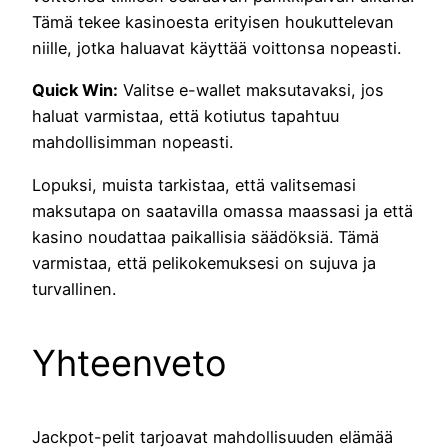
Tämä tekee kasinoesta erityisen houkuttelevan
niille, jotka haluavat käyttää voittonsa nopeasti.
Quick Win:
Valitse e-wallet maksutavaksi, jos
haluat varmistaa, että kotiutus tapahtuu
mahdollisimman nopeasti.
Lopuksi, muista tarkistaa, että valitsemasi
maksutapa on saatavilla omassa maassasi ja että
kasino noudattaa paikallisia säädöksiä. Tämä
varmistaa, että pelikokemuksesi on sujuva ja
turvallinen.
Yhteenveto
Jackpot-pelit tarjoavat mahdollisuuden elämää