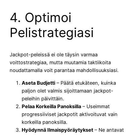
4. Optimoi
Pelistrategiasi
Jackpot-peleissä ei ole täysin varmaa
voittostrategiaa, mutta muutamia taktiikoita
noudattamalla voit parantaa mahdollisuuksiasi.
Aseta Budjetti
– Päätä etukäteen, kuinka
paljon olet valmis sijoittamaan jackpot-
peleihin päivittäin.
Pelaa Korkeilla Panoksilla
– Useimmat
progressiiviset jackpotit aktivoituvat vain
korkeilla panoksilla.
Hyödynnä Ilmaispyöräytykset
– Ne antavat