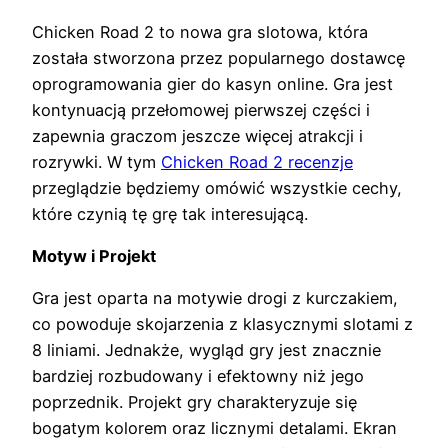
Chicken Road 2 to nowa gra slotowa, która
została stworzona przez popularnego dostawcę
oprogramowania gier do kasyn online. Gra jest
kontynuacją przełomowej pierwszej części i
zapewnia graczom jeszcze więcej atrakcji i
rozrywki. W tym
Chicken Road 2 recenzje
przeglądzie będziemy omówić wszystkie cechy,
które czynią tę grę tak interesującą.
Motyw i Projekt
Gra jest oparta na motywie drogi z kurczakiem,
co powoduje skojarzenia z klasycznymi slotami z
8 liniami. Jednakże, wygląd gry jest znacznie
bardziej rozbudowany i efektowny niż jego
poprzednik. Projekt gry charakteryzuje się
bogatym kolorem oraz licznymi detalami. Ekran