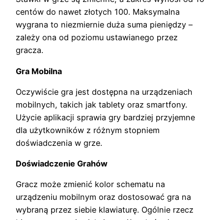
centów do nawet złotych 100. Maksymalna
wygrana to niezmiernie duża suma pieniędzy –
zależy ona od poziomu ustawianego przez
gracza.
Gra Mobilna
Oczywiście gra jest dostępna na urządzeniach
mobilnych, takich jak tablety oraz smartfony.
Użycie aplikacji sprawia gry bardziej przyjemne
dla użytkowników z różnym stopniem
doświadczenia w grze.
Doświadczenie Grahów
Gracz może zmienić kolor schematu na
urządzeniu mobilnym oraz dostosować gra na
wybraną przez siebie klawiaturę. Ogólnie rzecz