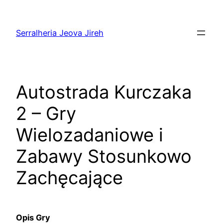
Pular
para
Serralheria Jeova Jireh
o
conteúdo
Autostrada Kurczaka
2 – Gry
Wielozadaniowe i
Zabawy Stosunkowo
Zachęcające
Opis Gry