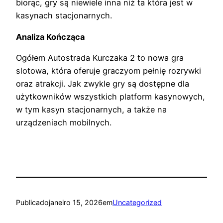
biorąc, gry są niewiele inna niż ta która jest w
kasynach stacjonarnych.
Analiza Kończąca
Ogółem Autostrada Kurczaka 2 to nowa gra
slotowa, która oferuje graczyom pełnię rozrywki
oraz atrakcji. Jak zwykle gry są dostępne dla
użytkowników wszystkich platform kasynowych,
w tym kasyn stacjonarnych, a także na
urządzeniach mobilnych.
Publicado
janeiro 15, 2026
em
Uncategorized