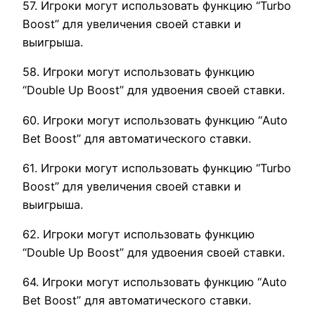
57. Игроки могут использовать функцию “Turbo
Boost” для увеличения своей ставки и
выигрыша.
58. Игроки могут использовать функцию
“Double Up Boost” для удвоения своей ставки.
60. Игроки могут использовать функцию “Auto
Bet Boost” для автоматического ставки.
61. Игроки могут использовать функцию “Turbo
Boost” для увеличения своей ставки и
выигрыша.
62. Игроки могут использовать функцию
“Double Up Boost” для удвоения своей ставки.
64. Игроки могут использовать функцию “Auto
Bet Boost” для автоматического ставки.