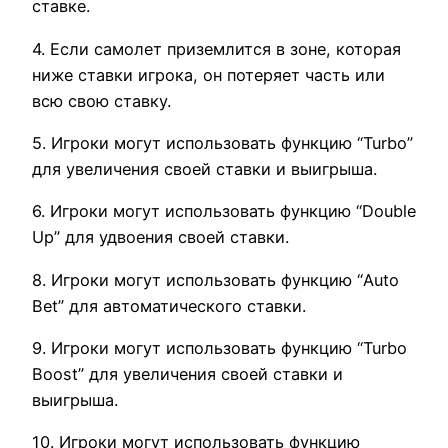
ставке.
4. Если самолет приземлится в зоне, которая
ниже ставки игрока, он потеряет часть или
всю свою ставку.
5. Игроки могут использовать функцию “Turbo”
для увеличения своей ставки и выигрыша.
6. Игроки могут использовать функцию “Double
Up” для удвоения своей ставки.
8. Игроки могут использовать функцию “Auto
Bet” для автоматического ставки.
9. Игроки могут использовать функцию “Turbo
Boost” для увеличения своей ставки и
выигрыша.
10. Игроки могут использовать функцию