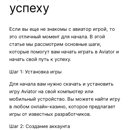
успеху
Если вы еще не знакомы с авиатор игрой, то
это отличный момент для начала. В этой
статье мы рассмотрим основные шаги,
которые помогут вам начать играть в Aviator и
начать свой путь к успеху.
Шаг 1: Установка игры
Для начала вам нужно скачать и установить
игру Aviator на свой компьютер или
мобильный устройство. Вы можете найти игру
в любом онлайн-казино, которое предлагает
игры от известных разработчиков.
Шаг 2: Создание аккаунта