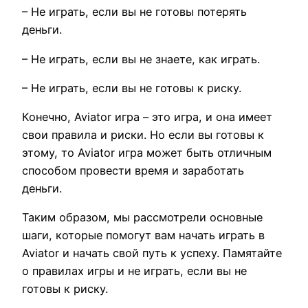
– Не играть, если вы не готовы потерять
деньги.
– Не играть, если вы не знаете, как играть.
– Не играть, если вы не готовы к риску.
Конечно, Aviator игра – это игра, и она имеет
свои правила и риски. Но если вы готовы к
этому, то Aviator игра может быть отличным
способом провести время и заработать
деньги.
Таким образом, мы рассмотрели основные
шаги, которые помогут вам начать играть в
Aviator и начать свой путь к успеху. Памятайте
о правилах игры и не играть, если вы не
готовы к риску.