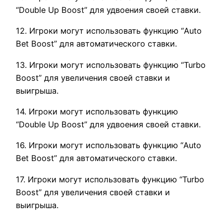
“Double Up Boost” для удвоения своей ставки.
12. Игроки могут использовать функцию “Auto
Bet Boost” для автоматического ставки.
13. Игроки могут использовать функцию “Turbo
Boost” для увеличения своей ставки и
выигрыша.
14. Игроки могут использовать функцию
“Double Up Boost” для удвоения своей ставки.
16. Игроки могут использовать функцию “Auto
Bet Boost” для автоматического ставки.
17. Игроки могут использовать функцию “Turbo
Boost” для увеличения своей ставки и
выигрыша.