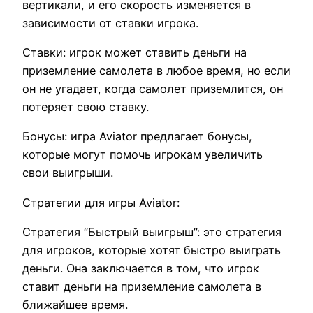
вертикали, и его скорость изменяется в
зависимости от ставки игрока.
Ставки: игрок может ставить деньги на
приземление самолета в любое время, но если
он не угадает, когда самолет приземлится, он
потеряет свою ставку.
Бонусы: игра Aviator предлагает бонусы,
которые могут помочь игрокам увеличить
свои выигрыши.
Стратегии для игры Aviator:
Стратегия “Быстрый выигрыш”: это стратегия
для игроков, которые хотят быстро выиграть
деньги. Она заключается в том, что игрок
ставит деньги на приземление самолета в
ближайшее время.