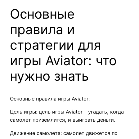
Основные
правила и
стратегии для
игры Aviator: что
нужно знать
Основные правила игры Aviator:
Цель игры: цель игры Aviator – угадать, когда
самолет приземлится, и выиграть деньги.
Движение самолета: самолет движется по