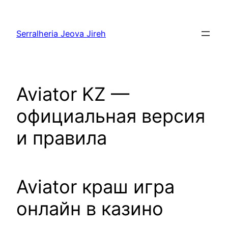
Pular
para
Serralheria Jeova Jireh
o
conteúdo
Aviator KZ —
официальная версия
и правила
Aviator краш игра
онлайн в казино