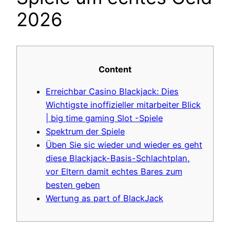
2026
Content
Erreichbar Casino Blackjack: Dies
Wichtigste inoffizieller mitarbeiter Blick
| big time gaming Slot -Spiele
Spektrum der Spiele
Üben Sie sic wieder und wieder es geht
diese Blackjack-Basis-Schlachtplan,
vor Eltern damit echtes Bares zum
besten geben
Wertung as part of BlackJack