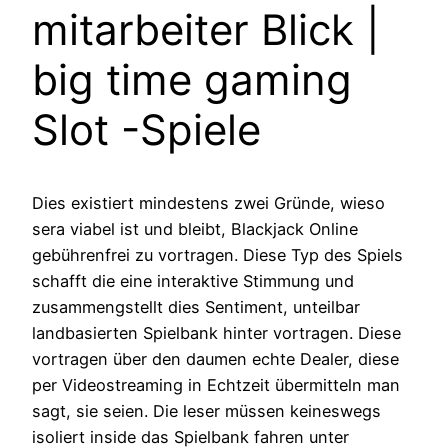
mitarbeiter Blick |
big time gaming
Slot -Spiele
Dies existiert mindestens zwei Gründe, wieso
sera viabel ist und bleibt, Blackjack Online
gebührenfrei zu vortragen. Diese Typ des Spiels
schafft die eine interaktive Stimmung und
zusammengstellt dies Sentiment, unteilbar
landbasierten Spielbank hinter vortragen. Diese
vortragen über den daumen echte Dealer, diese
per Videostreaming in Echtzeit übermitteln man
sagt, sie seien. Die leser müssen keineswegs
isoliert inside das Spielbank fahren unter