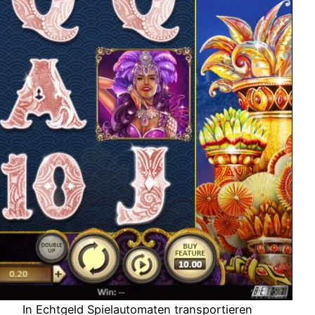
In Echtgeld Spielautomaten transportieren