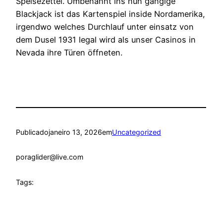
Speisezettel. Umbenannt ins nun gängige
Blackjack ist das Kartenspiel inside Nordamerika,
irgendwo welches Durchlauf unter einsatz von
dem Dusel 1931 legal wird als unser Casinos in
Nevada ihre Türen öffneten.
Publicado
janeiro 13, 2026
em
Uncategorized
por
aglider@live.com
Tags: