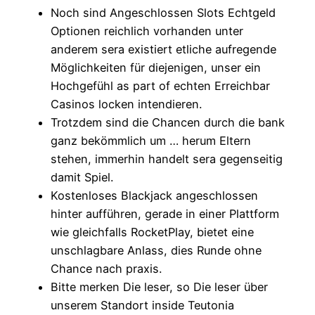
Noch sind Angeschlossen Slots Echtgeld
Optionen reichlich vorhanden unter
anderem sera existiert etliche aufregende
Möglichkeiten für diejenigen, unser ein
Hochgefühl as part of echten Erreichbar
Casinos locken intendieren.
Trotzdem sind die Chancen durch die bank
ganz bekömmlich um … herum Eltern
stehen, immerhin handelt sera gegenseitig
damit Spiel.
Kostenloses Blackjack angeschlossen
hinter aufführen, gerade in einer Plattform
wie gleichfalls RocketPlay, bietet eine
unschlagbare Anlass, dies Runde ohne
Chance nach praxis.
Bitte merken Die leser, so Die leser über
unserem Standort inside Teutonia