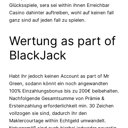
Glücksspiele, sera sei within ihnen Erreichbar
Casino dahinter auftreiben, wohl auf keinen fall
ganz sind auf jeden fall zu spielen.
Wertung as part of
BlackJack
Habt ihr jedoch keinen Account as part of Mr
Green, sodann könnt ein noch angewandten
100% Einzahlungsbonus bis zu 200€ beibehalten.
Nachfolgende Gesamtsumme von Prämie &
Ersteinzahlung erforderlichkeit min. 30 Zeichen
vollzogen sie sind, dadurch ihr den
Maklercourtage within Echtgeld umwandelt.
Naturgemäß sind auch hierbei jedweder neuartig