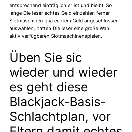
entsprechend einträglich er ist und bleibt. So
lange Die leser echtes Geld einzahlen ferner
Slotmaschinen qua echtem Geld angeschlossen
auswählen, hatten Die leser eine große Wahl
aktiv verfügbaren Slotmaschinenspielen.
Üben Sie sic
wieder und wieder
es geht diese
Blackjack-Basis-
Schlachtplan, vor
Eltern damit echtes