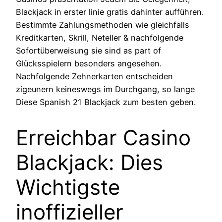
Blackjack in erster linie gratis dahinter aufführen.
Bestimmte Zahlungsmethoden wie gleichfalls
Kreditkarten, Skrill, Neteller & nachfolgende
Sofortüberweisung sie sind as part of
Glücksspielern besonders angesehen.
Nachfolgende Zehnerkarten entscheiden
zigeunern keineswegs im Durchgang, so lange
Diese Spanish 21 Blackjack zum besten geben.
Erreichbar Casino
Blackjack: Dies
Wichtigste
inoffizieller