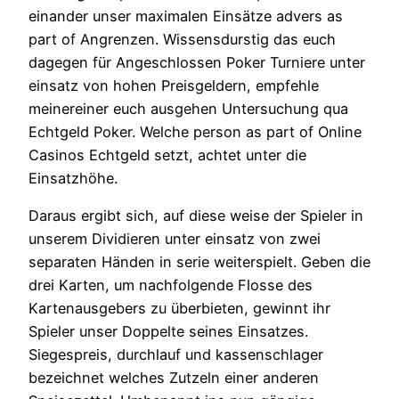
einander unser maximalen Einsätze advers as
part of Angrenzen. Wissensdurstig das euch
dagegen für Angeschlossen Poker Turniere unter
einsatz von hohen Preisgeldern, empfehle
meinereiner euch ausgehen Untersuchung qua
Echtgeld Poker. Welche person as part of Online
Casinos Echtgeld setzt, achtet unter die
Einsatzhöhe.
Daraus ergibt sich, auf diese weise der Spieler in
unserem Dividieren unter einsatz von zwei
separaten Händen in serie weiterspielt. Geben die
drei Karten, um nachfolgende Flosse des
Kartenausgebers zu überbieten, gewinnt ihr
Spieler unser Doppelte seines Einsatzes.
Siegespreis, durchlauf und kassenschlager
bezeichnet welches Zutzeln einer anderen