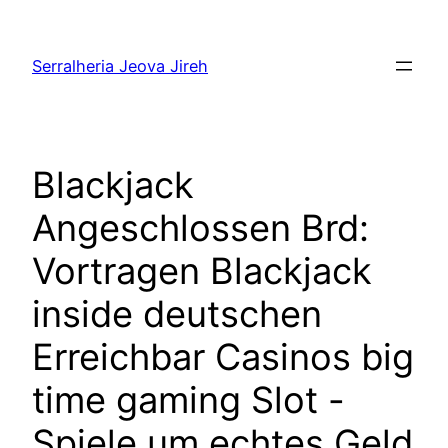
Pular
para
Serralheria Jeova Jireh
o
conteúdo
Blackjack
Angeschlossen Brd:
Vortragen Blackjack
inside deutschen
Erreichbar Casinos big
time gaming Slot -
Spiele um echtes Geld