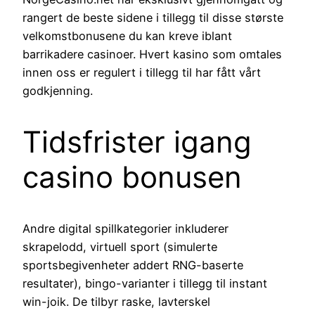
rangert de beste sidene i tillegg til disse største
velkomstbonusene du kan kreve iblant
barrikadere casinoer. Hvert kasino som omtales
innen oss er regulert i tillegg til har fått vårt
godkjenning.
Tidsfrister igang
casino bonusen
Andre digital spillkategorier inkluderer
skrapelodd, virtuell sport (simulerte
sportsbegivenheter addert RNG-baserte
resultater), bingo-varianter i tillegg til instant
win-joik. De tilbyr raske, lavterskel