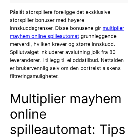
Påslåt storspillere foreligge det eksklusive
storspiller bonuser med høyere
innskuddsgrenser. Disse bonusene gir
multiplier
mayhem online spilleautomat
grunnleggende
merverdi, hvilken krever og større innskudd.
Spillutvalget inkluderer avslutning joik fra 80
leverandører, i tillegg til ei oddstilbud.
Nettsiden
er brukervennlig selv om den bortreist alskens
filtreringsmuligheter.
Multiplier mayhem
online
spilleautomat: Tips