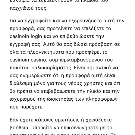
ευκαιρία να εξερευνήσουν το πλαίσιο του
παιχνιδιού τους.
Για να εγγραφείτε και να εξερευνήσετε αυτή την
προσφορά, σας προτείνετε να επιλέξετε το
casinoin login
και να επιβεβαιώσετε την
εγγραφή σας. Αυτό θα σας δώσει πρόσβαση σε
όλα τα πλεονεκτήματα που προσφέρει το
casinoin casino
, συμπεριλαμβανομένου του
πακέτου καλωσορίσματος. Είναι σημαντικό να
σας ενημερώσετε ότι η προσφορά αυτή είναι
διαθέσιμη μόνο για τους νέους χρήστες και ότι
θα πρέπει να επιβεβαιώσετε την ηλικία και την
ισχυρισμού της ιδιοκτησίας των πληροφοριών
που παρέχετε.
Εάν έχετε κάποιες ερωτήσεις ή χρειάζεστε
βοήθεια, μπορείτε να επικοινωνήσετε με το