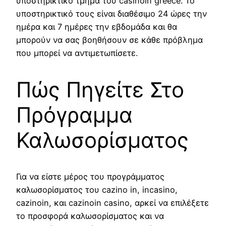
υποστηρικτικό τμήμα του
casinoin greece
. Το
υποστηρικτικό τους είναι διαθέσιμο 24 ώρες την
ημέρα και 7 ημέρες την εβδομάδα και θα
μπορούν να σας βοηθήσουν σε κάθε πρόβλημα
που μπορεί να αντιμετωπίσετε.
Πώς Πηγείτε Στο
Πρόγραμμα
Καλωσορίσματος
Για να είστε μέρος του προγράμματος
καλωσορίσματος του cazino in, incasino,
cazinoin, και cazinoin casino, αρκεί να επιλέξετε
το προσφορά καλωσορίσματος και να