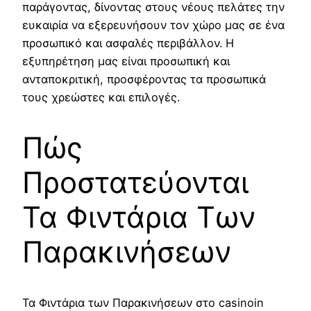
παράγοντας, δίνοντας στους νέους πελάτες την
ευκαιρία να εξερευνήσουν τον χώρο μας σε ένα
προσωπικό και ασφαλές περιβάλλον. Η
εξυπηρέτηση μας είναι προσωπική και
ανταποκριτική, προσφέροντας τα προσωπικά
τους χρεώστες και επιλογές.
Πώς
Προστατεύονται
Τα Φιντάρια Των
Παρακινήσεων
Τα Φιντάρια των Παρακινήσεων στο casinoin