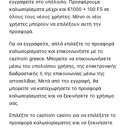
εγγραφείτε στο υπόλοιπο. Προσφέρουμε
καλωσορίσματα μέχρι και €1000 + 100 FS σε
όλους τους νέους χρήστες. Μόνο οι νέοι
χρήστες μπορούν να επιλέξουν αυτή την
προσφορά.
Για να εγγραφείτε, απλά επιλέξτε το προσφορά
καλωσορίσματος και επικοινωνήστε με το
cazinoin greece. Μπορείτε να επικοινωνήσετε
μέσω του υπολοίπου χρήσης, της εлектρονικής
διαδραστικής ή της επικοινωνίας μέσω της
ιστοσελίδας. Μετά από την εγγραφή, θα
μπορείτε να καταχωρήσετε το προσφορά
καλωσορίσματος και να ξεκινήσετε το χρήσιμο
σας.
Επιλέξτε το cazinoin casino για να επιλέξετε το
προσφορά καλωσορίσματος και να ξεκινήσετε