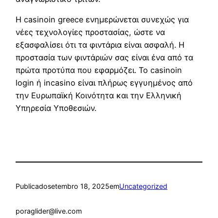
Η casinoin greece ενημερώνεται συνεχώς για
νέες τεχνολογίες προστασίας, ώστε να
εξασφαλίσει ότι τα φιντάρια είναι ασφαλή. Η
προστασία των φιντάριών σας είναι ένα από τα
πρώτα προτύπα που εφαρμόζει. Το casinoin
login ή incasino είναι πλήρως εγγυημένος από
την Ευρωπαϊκή Κοινότητα και την Ελληνική
Υπηρεσία Υποθεσιών.
Publicado
setembro 18, 2025
em
Uncategorized
por
aglider@live.com