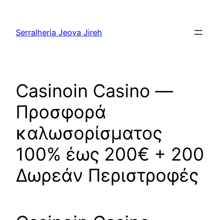
Pular
para
Serralheria Jeova Jireh
o
conteúdo
Casinoin Casino —
Προσφορά
καλωσορίσματος
100% έως 200€ + 200
Δωρεάν Περιστροφές