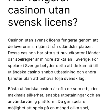
casinon utan
svensk licens?
Casinon utan svensk licens fungerar genom att
de levererar sin tjänst från utländska platser.
Dessa casinon har ofta sitt huvudkontor i länder
där spelregler är mindre strikta än i Sverige. För
spelare i Sverige betyder detta att de kan nå till
utländska casino snabb utbetalning och andra
tjänster utan att behöva följa svensk lag.
Bästa utländska casino är ofta de som erbjuder
maximala säkerhet, snabba utbetalningar och en
användarvänlig plattform. De ger spelare
möjlighet att spela på en mängd olika spel,