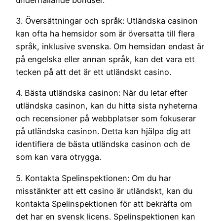
3. Översättningar och språk: Utländska casinon
kan ofta ha hemsidor som är översatta till flera
språk, inklusive svenska. Om hemsidan endast är
på engelska eller annan språk, kan det vara ett
tecken på att det är ett utländskt casino.
4. Bästa utländska casinon: När du letar efter
utländska casinon, kan du hitta sista nyheterna
och recensioner på webbplatser som fokuserar
på utländska casinon. Detta kan hjälpa dig att
identifiera de bästa utländska casinon och de
som kan vara otrygga.
5. Kontakta Spelinspektionen: Om du har
misstänkter att ett casino är utländskt, kan du
kontakta Spelinspektionen för att bekräfta om
det har en svensk licens. Spelinspektionen kan