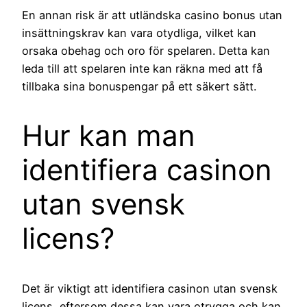
En annan risk är att utländska casino bonus utan
insättningskrav kan vara otydliga, vilket kan
orsaka obehag och oro för spelaren. Detta kan
leda till att spelaren inte kan räkna med att få
tillbaka sina bonuspengar på ett säkert sätt.
Hur kan man
identifiera casinon
utan svensk
licens?
Det är viktigt att identifiera casinon utan svensk
licens, eftersom dessa kan vara otrygga och kan