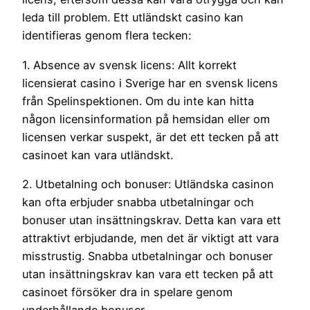
leda till problem. Ett utländskt casino kan
identifieras genom flera tecken:
1. Absence av svensk licens: Allt korrekt
licensierat casino i Sverige har en svensk licens
från Spelinspektionen. Om du inte kan hitta
någon licensinformation på hemsidan eller om
licensen verkar suspekt, är det ett tecken på att
casinoet kan vara utländskt.
2. Utbetalning och bonuser: Utländska casinon
kan ofta erbjuder snabba utbetalningar och
bonuser utan insättningskrav. Detta kan vara ett
attraktivt erbjudande, men det är viktigt att vara
misstrustig. Snabba utbetalningar och bonuser
utan insättningskrav kan vara ett tecken på att
casinoet försöker dra in spelare genom
underhållande bonuser.