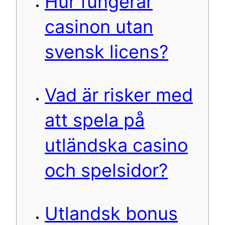
Hur fungerar
casinon utan
svensk licens?
Vad är risker med
att spela på
utländska casino
och spelsidor?
Utlandsk bonus