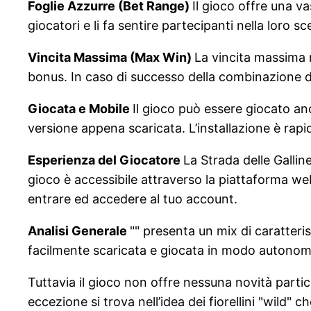
Foglie Azzurre (Bet Range)
Il gioco offre una v
giocatori e li fa sentire partecipanti nella loro sce
Vincita Massima (Max Win)
La vincita massima ra
bonus. In caso di successo della combinazione di 
Giocata e Mobile
Il gioco può essere giocato an
versione appena scaricata. L’installazione è rapid
Esperienza del Giocatore
La Strada delle Galline
gioco è accessibile attraverso la piattaforma web
entrare ed accedere al tuo account.
Analisi Generale
"" presenta un mix di caratteri
facilmente scaricata e giocata in modo autonomo 
Tuttavia il gioco non offre nessuna novità partic
eccezione si trova nell’idea dei fiorellini "wild" 