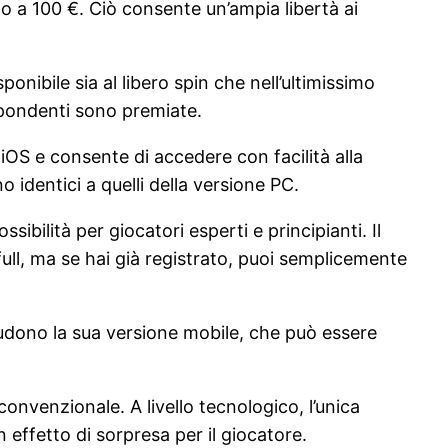
o a 100 €. Ciò consente un’ampia libertà ai
ponibile sia al libero spin che nell’ultimissimo
ispondenti sono premiate.
OS e consente di accedere con facilità alla
 identici a quelli della versione PC.
sibilità per giocatori esperti e principianti. Il
full, ma se hai già registrato, puoi semplicemente
cludono la sua versione mobile, che può essere
convenzionale. A livello tecnologico, l’unica
n effetto di sorpresa per il giocatore.