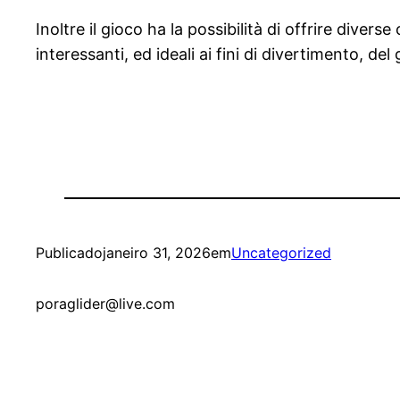
Inoltre il gioco ha la possibilità di offrire diver
interessanti, ed ideali ai fini di divertimento, del
Publicado
janeiro 31, 2026
em
Uncategorized
por
aglider@live.com