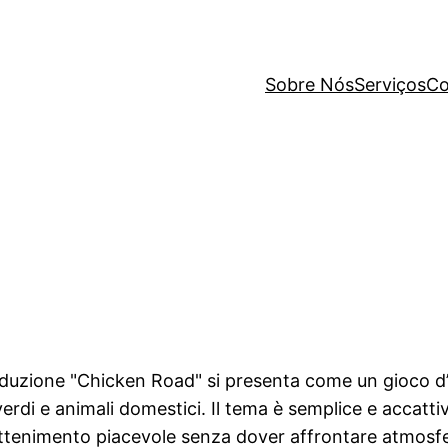
Sobre Nós
Serviços
Co
oduzione "Chicken Road" si presenta come un gioco d’
rdi e animali domestici. Il tema è semplice e accattiva
rattenimento piacevole senza dover affrontare atmosf