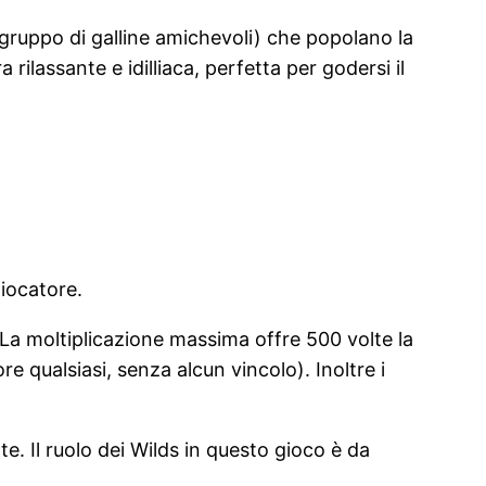
 gruppo di galline amichevoli) che popolano la
rilassante e idilliaca, perfetta per godersi il
giocatore.
La moltiplicazione massima offre 500 volte la
re qualsiasi, senza alcun vincolo). Inoltre i
te. Il ruolo dei Wilds in questo gioco è da