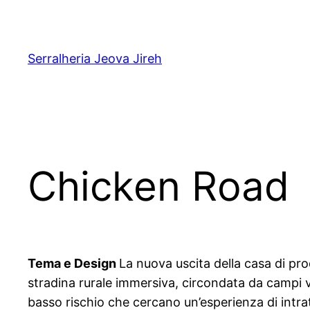
Pular
para
o
Serralheria Jeova Jireh
conteúdo
Chicken Road
Tema e Design
La nuova uscita della casa di pr
stradina rurale immersiva, circondata da campi ve
basso rischio che cercano un’esperienza di int