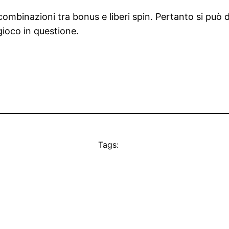
se combinazioni tra bonus e liberi spin. Pertanto si può
 gioco in questione.
Tags: