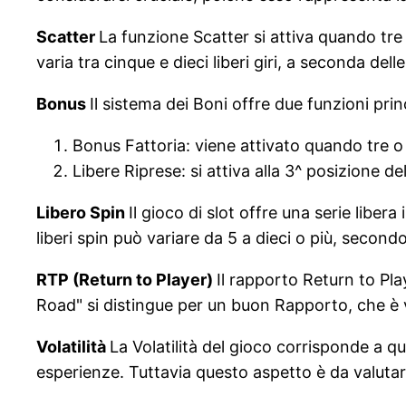
Scatter
La funzione Scatter si attiva quando tr
varia tra cinque e dieci liberi giri, a seconda de
Bonus
Il sistema dei Boni offre due funzioni princ
Bonus Fattoria: viene attivato quando tre 
Libere Riprese: si attiva alla 3^ posizione 
Libero Spin
Il gioco di slot offre una serie liber
liberi spin può variare da 5 a dieci o più, second
RTP (Return to Player)
Il rapporto Return to Play
Road" si distingue per un buon Rapporto, che è v
Volatilità
La Volatilità del gioco corrisponde a qu
esperienze. Tuttavia questo aspetto è da valutare