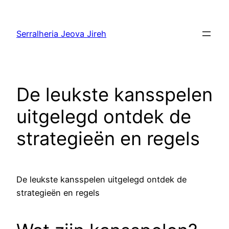
Pular
para
Serralheria Jeova Jireh
o
conteúdo
De leukste kansspelen
uitgelegd ontdek de
strategieën en regels
De leukste kansspelen uitgelegd ontdek de
strategieën en regels