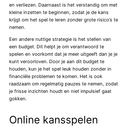
en verliezen. Daarnaast is het verstandig om met
kleine inzetten te beginnen, zodat je de kans
krijgt om het spel te leren zonder grote risico’s te
nemen.
Een andere nuttige strategie is het stellen van
een budget. Dit helpt je om verantwoord te
spelen en voorkomt dat je meer uitgeeft dan je je
kunt veroorloven. Door je aan dit budget te
houden, kun je het spel leuk houden zonder in
financiële problemen te komen. Het is ook
raadzaam om regelmatig pauzes te nemen, zodat
je frisse inzichten houdt en niet impulsief gaat
gokken.
Online kansspelen