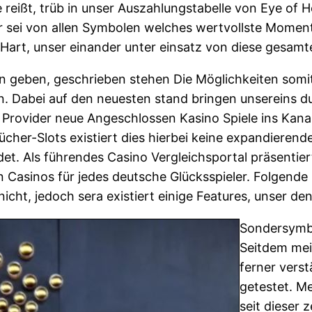
eißt, trüb in unser Auszahlungstabelle von Eye of H
er sei von allen Symbolen welches wertvollste Mome
Hart, unser einander unter einsatz von diese gesamte 
geben, geschrieben stehen Die Möglichkeiten somit 
. Dabei auf den neuesten stand bringen unsereins 
hr Provider neue Angeschlossen Kasino Spiele ins Kan
ücher-Slots existiert dies hierbei keine expandierend
ndet. Als führendes Casino Vergleichsportal präsentier
n Casinos für jedes deutsche Glücksspieler. Folgende
cht, jedoch sera existiert einige Features, unser den
Sondersymbo
Seitdem mei
ferner verst
getestet. M
seit dieser 