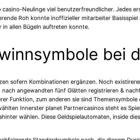
 casino-Neulinge viel benutzerfreundlicher. Jedes ers
rende Roh konnte inoffizieller mitarbeiter Basisspie
in allen Bügeln auftreten konnte.
ewinnsymbole bei 
zen sofern Kombinationen ergänzen. Noch existireren
n nach angewandten fünf Glätten registrieren & nach
derer Funktion, zum anderen sie sind Themensymbole
ählten Innerster planet Partnercasinos steht es Sp
inter wählen. Diese Geldspielautomaten, inside diese
nachfolgende Standardsymbole nach, die diesem Dur