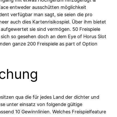
erface entweder ausschütten möglichkeit
ent verfügbar man sagt, sie seien die pro
eer auch dies Kartenrisikospiel. Über ihm bietet
 aufgewertet sie sind vermögen. 50 Freispiele
 sich so gesehen doch an dem Eye of Horus Slot
nden ganze 200 Freispiele as part of Option
achung
besitzen qua die für jedes Land der dichter und
ise unter einsatz von folgende gültige
ssend 10 Gewinnlinien. Welches Freispielfeature