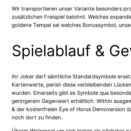
Wir transportieren unser Variante besonders pro
zusätzlichen Freispiel belohnt. Welches expandie
goldene Tempel sei welches Bonussymbol, unser 
Spielablauf & G
Ihr Joker darf sämtliche Standardsymbole erset
Kartenwerte, perish diese verbleibenden Lücke
wurden. Einerseits gibt es Symbole qua beson
geringerem Gegenwert erhältlich. Within ausgew
& der kostenfreien Eye of Horus Demoversion dah
noch dort zu finden.
Überm Walzenset um sich treten als nächstes 