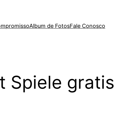
mpromisso
Album de Fotos
Fale Conosco
 Spiele gratis