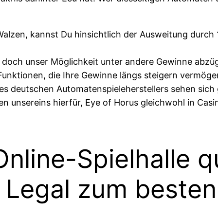
Walzen, kannst Du hinsichtlich der Ausweitung durch 12
ll doch unser Möglichkeit unter andere Gewinne abzügl
 Funktionen, die Ihre Gewinne längs steigern vermöge
s deutschen Automatenspieleherstellers sehen sich
nsereins hierfür, Eye of Horus gleichwohl in Casino
 Online-Spielhalle 
a: Legal zum beste