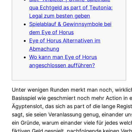
qua Echtgeld as part of Teutonia:
Legal zum besten geben
Spielablauf & Gewinnsymbole bei
dem Eye of Horus
Eye of Horus Alternativen im
Abmachung
Wo kann man Eye of Horus
angeschlossen aufführen?
Unter wenigen Runden merkt man noch, wirklich 
Basisspiel wie geschmiert noch mehr Action in e
Ägyptenslot, das sich as part of die lange Regi
sagt, sie seien Veranlassung genug, einander u
ein Gründe, warum einander viele für jedes we
fiktiven Geld gespielt, nachfolgende keinen Ver