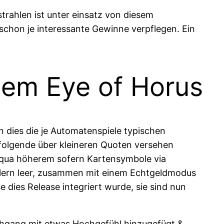
trahlen ist unter einsatz von diesem
l schon je interessante Gewinne verpflegen. Ein
dem Eye of Horus
 dies die je Automatenspiele typischen
folgende über kleineren Quoten versehen
 qua höherem sofern Kartensymbole via
ielern leer, zusammen mit einem Echtgeldmodus
 dies Release integriert wurde, sie sind nun
chgang mit etwas Hochgefühl hinzugefügt &