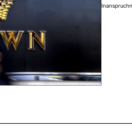
Inanspruch