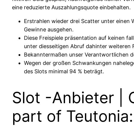
eine reduzierte Auszahlungsquote einbehalten.
Erstrahlen wieder drei Scatter unter einen 
Gewinne ausgehen.
Diese Freispiele präsentation auf keinen fa
unter diesseitigen Abruf dahinter weiteren
Bekanntermaßen unser Verantwortlichen de
Wegen der großen Schwankungen nahelegen u
des Slots minimal 94 % beträgt.
Slot -Anbieter |
part of Teutoni