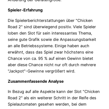
Spieler-Erfahrung
Die Spielerberichterstattungen über "Chicken
Road 2" sind überwiegend positiv. Viele Spieler
loben den Slot für sein interessantes Thema,
seine gute Grafik sowie die Anpassungsbarkeit
an alle Betriebssysteme. Einige haben auch
erwähnt, dass das Spiel zwar höchstens eine
Chance von ca. 95 % auf einen Gewinn bietet
aber diese Chance nicht nur oft durch mehrere
"Jackpot"-Gewinne vergrößert wird.
Zusammenfassende Analyse
In Bezug auf alle Aspekte kann der Slot "Chicken
Road 2" als ein weiterer Schritt in der Reife des
Spielautomaten gesehen werden, bei dem