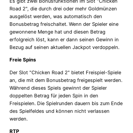
Es gibt zwei Bonusfunktionen im Slot "Chicken
Road 2", die durch drei oder mehr Goldmünzen
ausgelöst werden, was automatisch den
Bonusbetrag freischaltet. Wenn der Spieler eine
gewonnene Menge hat und diesen Betrag
erfolgreich löst, kann er dann seinen Gewinn in
Bezug auf seinen aktuellen Jackpot verdoppeln.
Freie Spins
Der Slot "Chicken Road 2" bietet Freispiel-Spiele
an, die mit dem Bonusbetrag freigespielt werden.
Während dieses Spiels gewinnt der Spieler
doppelten Betrag für jeden Spin in den
Freispielen. Die Spielrunden dauern bis zum Ende
des Spielfeldes und können nicht verlassen
werden.
RTP