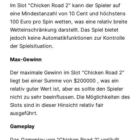
Im Slot "Chicken Road 2" kann der Spieler auf
eine Mindestanzahl von 10 Cent und höchstens
100 Euro pro Spin wetten, was eine relativ breite
Wetteinschränkung darstellt. Das Spiel bietet
jedoch keine Automatikfunktionen zur Kontrolle
der Spielsituation.
Max-Gewinn
Der maximale Gewinn im Slot "Chicken Road 2"
liegt bei einer Summe von $200000 , was ein
relativ guter Wert ist, aber es sollte den Spieler
nicht zu sehr beeinflussen. Die Möglichkeiten des
Slots sind in dieser Hinsicht relativ fair
ausgeführt.
Gameplay
Das Gameplay von "Chicken Road 2" verläuft