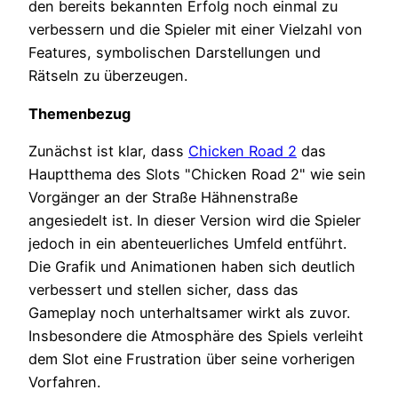
den bereits bekannten Erfolg noch einmal zu
verbessern und die Spieler mit einer Vielzahl von
Features, symbolischen Darstellungen und
Rätseln zu überzeugen.
Themenbezug
Zunächst ist klar, dass
Chicken Road 2
das
Hauptthema des Slots "Chicken Road 2" wie sein
Vorgänger an der Straße Hähnenstraße
angesiedelt ist. In dieser Version wird die Spieler
jedoch in ein abenteuerliches Umfeld entführt.
Die Grafik und Animationen haben sich deutlich
verbessert und stellen sicher, dass das
Gameplay noch unterhaltsamer wirkt als zuvor.
Insbesondere die Atmosphäre des Spiels verleiht
dem Slot eine Frustration über seine vorherigen
Vorfahren.