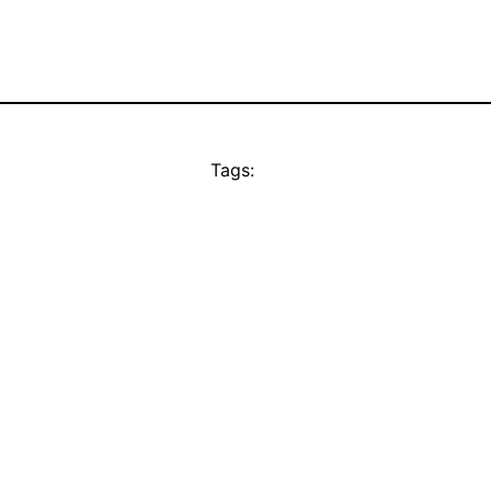
Tags: