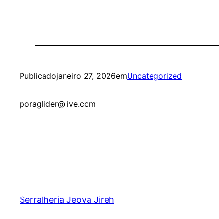
Publicado
janeiro 27, 2026
em
Uncategorized
por
aglider@live.com
Serralheria Jeova Jireh