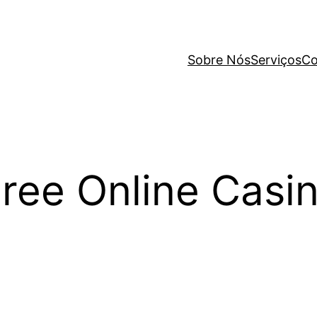
Sobre Nós
Serviços
Co
ree Online Casin