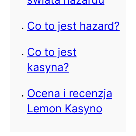
Co to jest hazard?
Co to jest
kasyna?
Ocena i recenzja
Lemon Kasyno