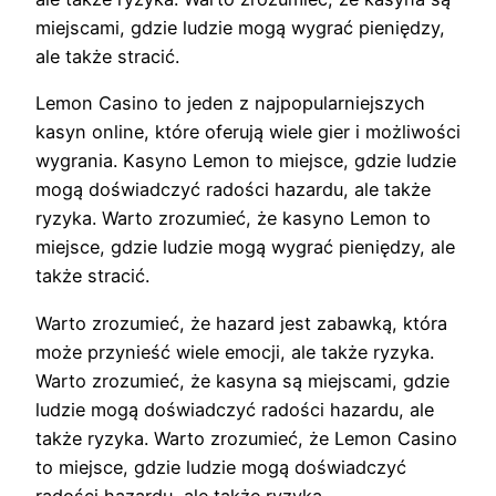
miejscami, gdzie ludzie mogą wygrać pieniędzy,
ale także stracić.
Lemon Casino to jeden z najpopularniejszych
kasyn online, które oferują wiele gier i możliwości
wygrania. Kasyno Lemon to miejsce, gdzie ludzie
mogą doświadczyć radości hazardu, ale także
ryzyka. Warto zrozumieć, że kasyno Lemon to
miejsce, gdzie ludzie mogą wygrać pieniędzy, ale
także stracić.
Warto zrozumieć, że hazard jest zabawką, która
może przynieść wiele emocji, ale także ryzyka.
Warto zrozumieć, że kasyna są miejscami, gdzie
ludzie mogą doświadczyć radości hazardu, ale
także ryzyka. Warto zrozumieć, że Lemon Casino
to miejsce, gdzie ludzie mogą doświadczyć
radości hazardu, ale także ryzyka.