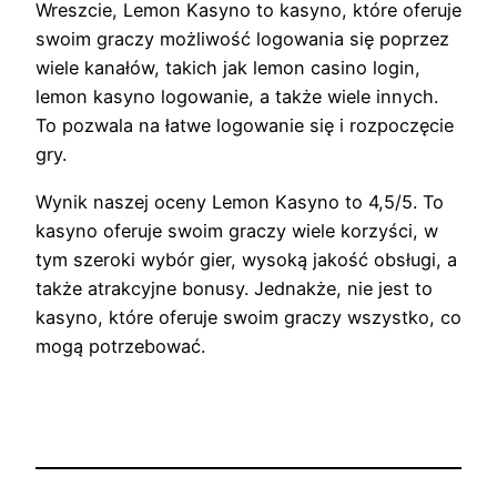
Wreszcie, Lemon Kasyno to kasyno, które oferuje
swoim graczy możliwość logowania się poprzez
wiele kanałów, takich jak lemon casino login,
lemon kasyno logowanie, a także wiele innych.
To pozwala na łatwe logowanie się i rozpoczęcie
gry.
Wynik naszej oceny Lemon Kasyno to 4,5/5. To
kasyno oferuje swoim graczy wiele korzyści, w
tym szeroki wybór gier, wysoką jakość obsługi, a
także atrakcyjne bonusy. Jednakże, nie jest to
kasyno, które oferuje swoim graczy wszystko, co
mogą potrzebować.