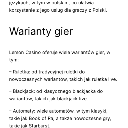
językach, w tym w polskim, co ułatwia
korzystanie z jego usług dla graczy z Polski.
Warianty gier
Lemon Casino oferuje wiele wariantów gier, w
tym:
– Ruletka: od tradycyjnej ruletki do
nowoczesnych wariantów, takich jak ruletka live.
– Blackjack: od klasycznego blackjacka do
wariantów, takich jak blackjack live.
– Automaty: wiele automatów, w tym klasyki,
takie jak Book of Ra, a także nowoczesne gry,
takie jak Starburst.