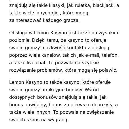
znajdują się takie klasyki, jak ruletka, blackjack, a
także wiele innych gier, które mogą
zainteresować każdego gracza.
Obsługa w Lemon Kasyno jest także na wysokim
poziomie. Dzięki temu, że kasyno to oferuje
swoim graczy możliwość kontaktu z obsługą
poprzez wiele kanałów, takich jak e-mail, telefon,
a także live chat. To pozwala na szybkie
rozwiązanie problemów, które mogą się pojawić.
Lemon Kasyno to także kasyno, które oferuje
swoim graczy atrakcyjne bonusy. Wśród
dostępnych bonusów znajdują się takie, jak
bonus powitalny, bonus za pierwsze depozyty, a
także wiele innych. To pozwala na zwiększenie
swoich szans na wygraną.