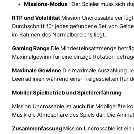
Missions-Modus
: Der Spieler muss sich du
RTP und Volatilität
Mission Uncrossable verfügt
Durchschnitt für jedes gefundene Set von Gelder a
im Rahmen des Normalbereichs liegt.
Gaming Range
Die Mindesteinsatzmenge beträgt
Maximalgewinn für eine einzige Rotation betrag
Maximale Gewinne
Die maximale Auszahlung lieg
Leerradlinien während einer freigespielten Rund
Mobiler Spielbetrieb und Spielererfahrung
Mission Uncrossable ist auch für Mobilgeräte kom
Musik die Atmosphäre des Spiels dar. Die Anima
Zusammenfassung
Mission Uncrossable ist ein 