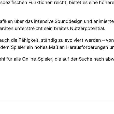
spezifischen Funktionen reicht, bietet es eine höhe
iken über das intensive Sounddesign und animierte S
eräten unterstreicht sein breites Nutzerpotential.
uch die Fähigkeit, ständig zu evolviert werden – von
tet dem Spieler ein hohes Maß an Herausforderungen 
ahl für alle Online-Spieler, die auf der Suche nach a