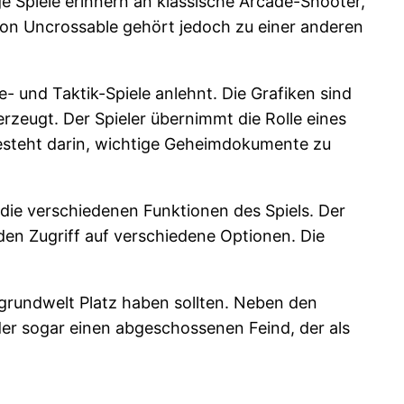
e Spiele erinnern an klassische Arcade-Shooter,
ion Uncrossable gehört jedoch zu einer anderen
ie- und Taktik-Spiele anlehnt. Die Grafiken sind
zeugt. Der Spieler übernimmt die Rolle eines
 besteht darin, wichtige Geheimdokumente zu
f die verschiedenen Funktionen des Spiels. Der
den Zugriff auf verschiedene Optionen. Die
grundwelt Platz haben sollten. Neben den
der sogar einen abgeschossenen Feind, der als