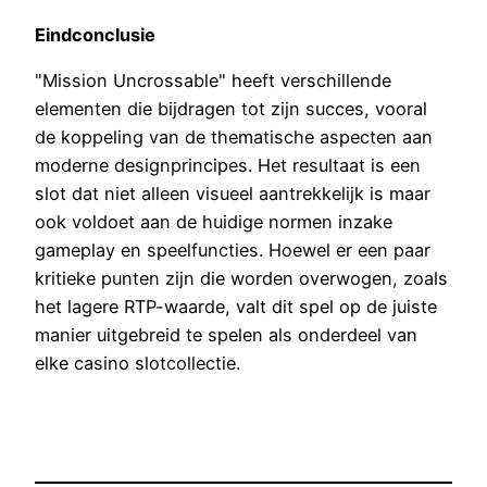
Eindconclusie
"Mission Uncrossable" heeft verschillende
elementen die bijdragen tot zijn succes, vooral
de koppeling van de thematische aspecten aan
moderne designprincipes. Het resultaat is een
slot dat niet alleen visueel aantrekkelijk is maar
ook voldoet aan de huidige normen inzake
gameplay en speelfuncties. Hoewel er een paar
kritieke punten zijn die worden overwogen, zoals
het lagere RTP-waarde, valt dit spel op de juiste
manier uitgebreid te spelen als onderdeel van
elke casino slotcollectie.