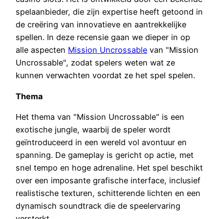
spelaanbieder, die zijn expertise heeft getoond in
de creëring van innovatieve en aantrekkelijke
spellen. In deze recensie gaan we dieper in op
alle aspecten
Mission Uncrossable
van "Mission
Uncrossable", zodat spelers weten wat ze
kunnen verwachten voordat ze het spel spelen.
Thema
Het thema van "Mission Uncrossable" is een
exotische jungle, waarbij de speler wordt
geïntroduceerd in een wereld vol avontuur en
spanning. De gameplay is gericht op actie, met
snel tempo en hoge adrenaline. Het spel beschikt
over een imposante grafische interface, inclusief
realistische texturen, schitterende lichten en een
dynamisch soundtrack die de speelervaring
versterkt.