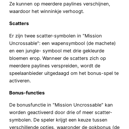
Ze kunnen op meerdere paylines verschijnen,
waardoor het winninkje verhoogt.
Scatters
Er zijn twee scatter-symbolen in "Mission
Uncrossable": een wapensymbool (de machete)
en een jungle- symbool met drie gekleurde
bloemen erop. Wanneer de scatters zich op
meerdere paylines verspreiden, wordt de
speelaanbieder uitgedaagd om het bonus-spel te
activeren.
Bonus-functies
De bonusfunctie in "Mission Uncrossable" kan
worden geactiveerd door drie of meer scatter-
symbolen. De speler krijgt een keuze tussen
verschillende opties, waaronder de gokbonus (de