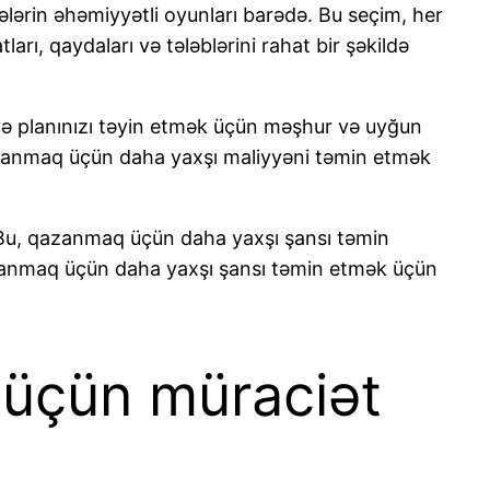
bələrin əhəmiyyətli oyunları barədə. Bu seçim, her
rı, qaydaları və tələblərini rahat bir şəkildə
yə planınızı təyin etmək üçün məşhur və uyğun
azanmaq üçün daha yaxşı maliyyəni təmin etmək
 Bu, qazanmaq üçün daha yaxşı şansı təmin
azanmaq üçün daha yaxşı şansı təmin etmək üçün
 üçün müraciət