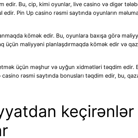
 edir. Bu, cip, kimi oyunlar, live casino və digər tələ
edir. Pin Up casino rəsmi saytında oyunların məlumatla
azanmaqda kömək edir. Bu, oyunlara baxışa görə maliy
nmaq üçün maliyyəni planlaşdırmaqda kömək edir və q
etmək üçün məşhur və uyğun xidmətləri təqdim edir.
 casino rəsmi saytında bonusları təqdim edir, bu, q
yyatdan keçirənlər
ar