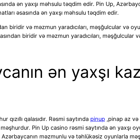
asında ən yaxşı məhsulu təqdim edir. Pin Up, Azərbay
tları əsasında ən yaxşı məhsulu təqdim edir.
an biridir və məzmun yaradıcıları, məşğulcular və oy
asından biridir və məzmun yaradıcıları, məşğulcular 
ycanın ən yaxşı ka
 qızıllı qalasıdır. Rəsmi saytında
pinup
,pinap az və p
 məşhurdur. Pin Up casino rəsmi saytında ən yaxşı 
alası Azərbaycanın məzmunlu və təhlükəsiz oyunlarla m