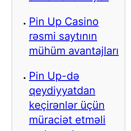
Pin Up Casino
rəsmi saytının
mühüm avantajları
Pin Up-də
qeydiyyatdan
keçirənlər üçün
müraciət etməli