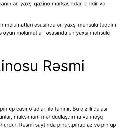
canın ən yaxşı qazino markasından biridir və
un məlumatları əsasında ən yaxşı məhsulu təqdim
və oyun məlumatları əsasında ən yaxşı məhsulu
zinosu Rəsmi
in up casino adları ilə tanınır. Bu qızıllı qalası
oyunlar, maksimum məhdudlaşdırma və məşq
əşhurdur. Rəsmi saytında pinup,pinap az və pin up