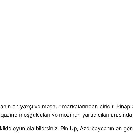
anın ən yaxşı və məşhur markalarından biridir. Pinap a
n qazino məşğulcuları və məzmun yaradıcıları arasında
 şəkildə oyun ola bilərsiniz. Pin Up, Azərbaycanın ən 