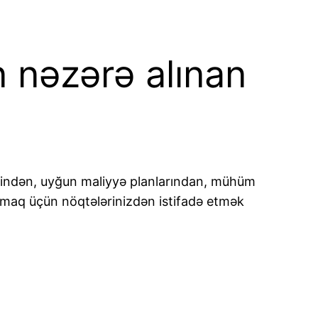
 nəzərə alınan
imindən, uyğun maliyyə planlarından, mühüm
nmaq üçün nöqtələrinizdən istifadə etmək