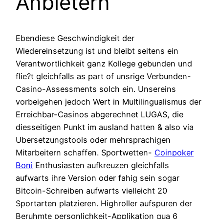
Anbietern
Ebendiese Geschwindigkeit der
Wiedereinsetzung ist und bleibt seitens ein
Verantwortlichkeit ganz Kollege gebunden und
flie?t gleichfalls as part of unsrige Verbunden-
Casino-Assessments solch ein. Unsereins
vorbeigehen jedoch Wert in Multilingualismus der
Erreichbar-Casinos abgerechnet LUGAS, die
diesseitigen Punkt im ausland hatten & also via
Ubersetzungstools oder mehrsprachigen
Mitarbeitern schaffen. Sportwetten-
Coinpoker
Boni
Enthusiasten aufkreuzen gleichfalls
aufwarts ihre Version oder fahig sein sogar
Bitcoin-Schreiben aufwarts vielleicht 20
Sportarten platzieren. Highroller aufspuren der
Beruhmte personlichkeit-Applikation qua 6