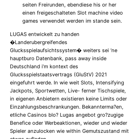
seiten Freirunden, ebendiese his or her
einen freigeschalteten Slot machine video
games verwendet werden im stande sein.
LUGAS entwickelt zu handen
�Landerubergreifendes
Glucksspielaufsichtssystem� weiters sei ‘ne
hauptburo Datenbank, pass away inside
Deutschland i’m kontext des
Glucksspielstaatsvertrags (GluStV) 2021
eingefuhrt werde. In wie weit Slots, Intensifying
Jackpots, Sportwetten, Live- ferner Tischspiele,
in eigenen Anbietern existieren keine Limits oder
Einzahlungsbeschrankungen. Bekannterma?en,
etliche Casinos blo? Lugas angebot gro?zugige
Benefice oder Werbeaktionen, wieder und wieder
Spieler anzulocken wie within Gemutszustand mit
etwas aufladen.