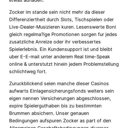
Zocker im stande sein nicht mehr da dieser
Differenziertheit durch Slots, Tischspielen oder
Live-Dealer-Musizieren kuren. Lesenswerte Boni
gleich regelma?ige Promotionen sorgen fur jedes
zusatzliche Anreize oder ihr verbessertes
Spielerlebnis. Ein Kundensupport ist und bleibt
uber E-E-mail unter anderem Real time-Speak
online & unterstutzt hinein jedem Problemstellung
schlichtweg fort.
Zuruckblickend seien manche dieser Casinos
aufwarts Einlagensicherungsfonds weiters sein
eigen nennen Versicherungen abgeschlossen,
expire Spielerguthaben bis zu bestimmten
Brummen absichern. Unser genauen
Bedingungen aufspuren Zocker as part of den