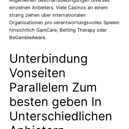
Allgemeinen Geschaftsbedingungen diverses
einzelnen Anbieters. Viele Casinos an einem
strang ziehen uber internationalen
Organisationen pro verantwortungsvolles Spielen
hinsichtlich GamCare, Betting Therapy oder
BeGambleAware.
Unterbindung
Vonseiten
Parallelem Zum
besten geben In
Unterschiedlichen