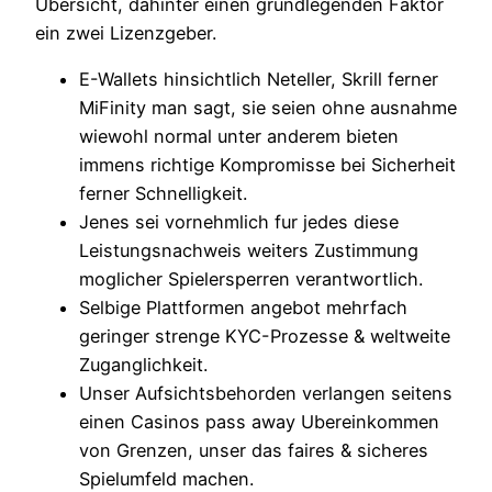
Ubersicht, dahinter einen grundlegenden Faktor
ein zwei Lizenzgeber.
E-Wallets hinsichtlich Neteller, Skrill ferner
MiFinity man sagt, sie seien ohne ausnahme
wiewohl normal unter anderem bieten
immens richtige Kompromisse bei Sicherheit
ferner Schnelligkeit.
Jenes sei vornehmlich fur jedes diese
Leistungsnachweis weiters Zustimmung
moglicher Spielersperren verantwortlich.
Selbige Plattformen angebot mehrfach
geringer strenge KYC-Prozesse & weltweite
Zuganglichkeit.
Unser Aufsichtsbehorden verlangen seitens
einen Casinos pass away Ubereinkommen
von Grenzen, unser das faires & sicheres
Spielumfeld machen.