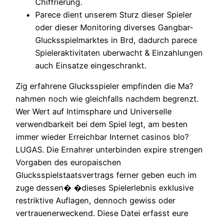
Chiffrierung.
Parece dient unserem Sturz dieser Spieler
oder dieser Monitoring diverses Gangbar-
Glucksspielmarktes in Brd, dadurch parece
Spieleraktivitaten uberwacht & Einzahlungen
auch Einsatze eingeschrankt.
Zig erfahrene Glucksspieler empfinden die Ma?
nahmen noch wie gleichfalls nachdem begrenzt.
Wer Wert auf Intimsphare und Universelle
verwendbarkeit bei dem Spiel legt, am besten
immer wieder Erreichbar Internet casinos blo?
LUGAS. Die Ernahrer unterbinden expire strengen
Vorgaben des europaischen
Glucksspielstaatsvertrags ferner geben euch im
zuge dessen� �dieses Spielerlebnis exklusive
restriktive Auflagen, dennoch gewiss oder
vertrauenerweckend. Diese Datei erfasst eure