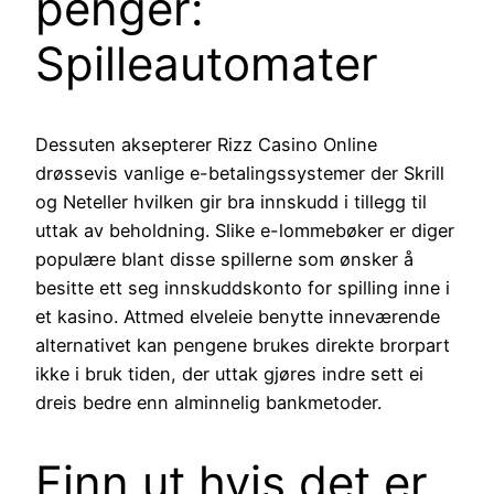
penger:
Spilleautomater
Dessuten aksepterer Rizz Casino Online
drøssevis vanlige e-betalingssystemer der Skrill
og Neteller hvilken gir bra innskudd i tillegg til
uttak av beholdning. Slike e-lommebøker er diger
populære blant disse spillerne som ønsker å
besitte ett seg innskuddskonto for spilling inne i
et kasino. Attmed elveleie benytte inneværende
alternativet kan pengene brukes direkte brorpart
ikke i bruk tiden, der uttak gjøres indre sett ei
dreis bedre enn alminnelig bankmetoder.
Finn ut hvis det er