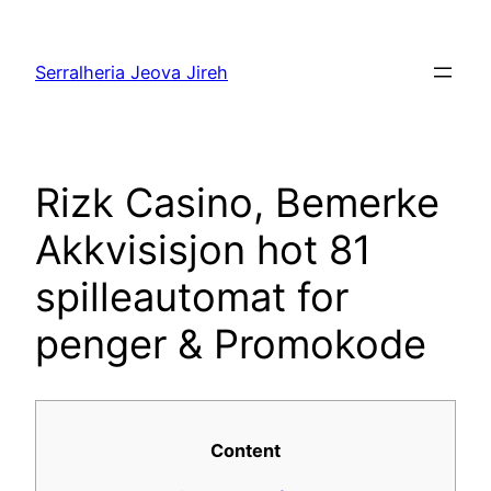
Pular
para
Serralheria Jeova Jireh
o
conteúdo
Rizk Casino, Bemerke
Akkvisisjon hot 81
spilleautomat for
penger & Promokode
Content