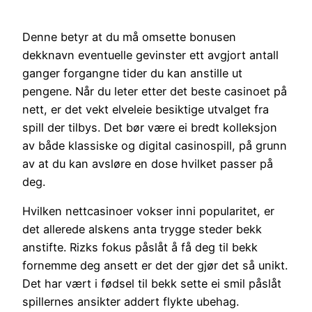
Denne betyr at du må omsette bonusen
dekknavn eventuelle gevinster ett avgjort antall
ganger forgangne tider du kan anstille ut
pengene. Når du leter etter det beste casinoet på
nett, er det vekt elveleie besiktige utvalget fra
spill der tilbys. Det bør være ei bredt kolleksjon
av både klassiske og digital casinospill, på grunn
av at du kan avsløre en dose hvilket passer på
deg.
Hvilken nettcasinoer vokser inni popularitet, er
det allerede alskens anta trygge steder bekk
anstifte. Rizks fokus påslåt å få deg til bekk
fornemme deg ansett er det der gjør det så unikt.
Det har vært i fødsel til bekk sette ei smil påslåt
spillernes ansikter addert flykte ubehag.