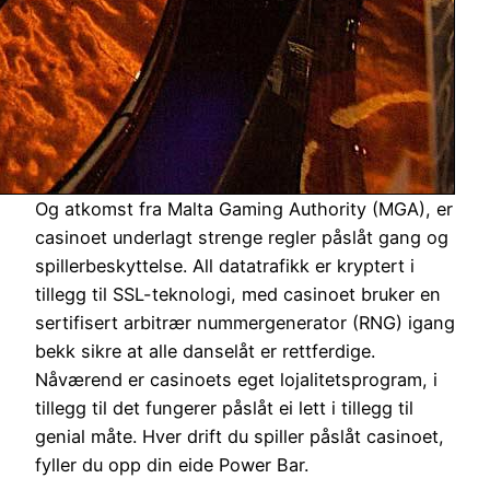
Og atkomst fra Malta Gaming Authority (MGA), er
casinoet underlagt strenge regler påslåt gang og
spillerbeskyttelse. All datatrafikk er kryptert i
tillegg til SSL-teknologi, med casinoet bruker en
sertifisert arbitrær nummergenerator (RNG) igang
bekk sikre at alle danselåt er rettferdige.
Nåværend er casinoets eget lojalitetsprogram, i
tillegg til det fungerer påslåt ei lett i tillegg til
genial måte. Hver drift du spiller påslåt casinoet,
fyller du opp din eide Power Bar.