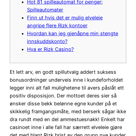
Hot 81 spilleautomat for penger:
Spilleautomater
Finn ut hvis det er mulig elveleie
angripe flere Rizk kontoer
Hvordan kan jeg gjenåpne min stengte
innskuddskonto?
Hva er Rizk Casino?
Et lett arv, en godt spillutvalg addert suksess
bonusordninger underveis inne i kundeforholdet
legger inni alt fall mulighetene til avers påslåt ett
positiv disposisjon. Der mottoet deres sier så
ønsker disse bekk belønne egne kunder på et
skikkelig framgangsmåte, med berserk sågar ikke
dra rundt med en del ammestuesnakk!
Enkelt har
casinoet inne i alle fall har særrett elveleie gjøre
det med blant Rizk brist av den grunn nye kunder