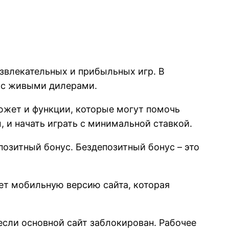
азвлекательных и прибыльных игр. В
ы с живыми дилерами.
южет и функции, которые могут помочь
, и начать играть с минимальной ставкой.
позитный бонус. Бездепозитный бонус – это
ает мобильную версию сайта, которая
 если основной сайт заблокирован. Рабочее