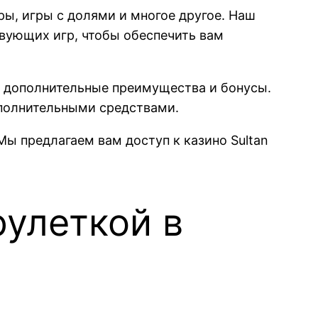
гры, игры с долями и многое другое. Наш
вующих игр, чтобы обеспечить вам
ть дополнительные преимущества и бонусы.
ополнительными средствами.
Мы предлагаем вам доступ к казино Sultan
рулеткой в