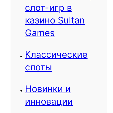
слот-игр в
казино Sultan
Games
Классические
слоты
Новинки и
инновации