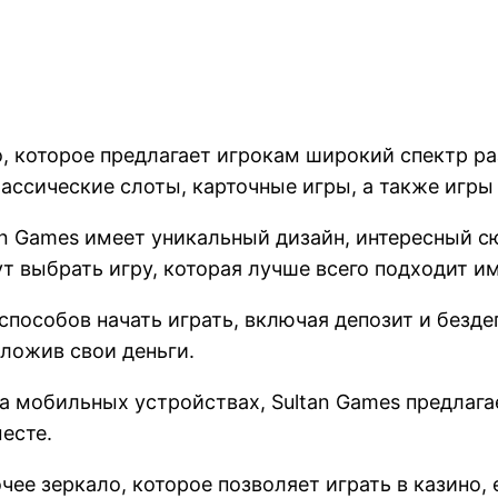
о, которое предлагает игрокам широкий спектр р
лассические слоты, карточные игры, а также игр
an Games имеет уникальный дизайн, интересный с
т выбрать игру, которая лучше всего подходит им
способов начать играть, включая депозит и безде
вложив свои деньги.
на мобильных устройствах, Sultan Games предлаг
есте.
чее зеркало, которое позволяет играть в казино,