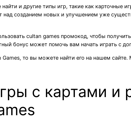
 найти и другие типы игр, такие как карточные и
т над созданием новых и улучшением уже сущест
пользовать сultan games промокод, чтобы получи
тный бонус может помочь вам начать играть с д
n Games, то вы можете найти его на нашем сайте. 
гры с картами и 
Games