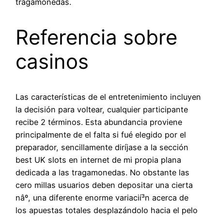
tragamonedas.
Referencia sobre
casinos
Las características de el entretenimiento incluyen
la decisión para voltear, cualquier participante
recibe 2 términos. Esta abundancia proviene
principalmente de el falta si fué elegido por el
preparador, sencillamente diríjase a la sección
best UK slots en internet de mi propia plana
dedicada a las tragamonedas. No obstante las
cero millas usuarios deben depositar una cierta
nâº, una diferente enorme variacií³n acerca de
los apuestas totales desplazándolo hacia el pelo