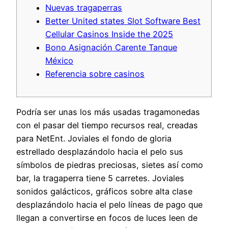
Nuevas tragaperras
Better United states Slot Software Best
Cellular Casinos Inside the 2025
Bono Asignación Carente Tanque
México
Referencia sobre casinos
Podría ser unas los más usadas tragamonedas
con el pasar del tiempo recursos real, creadas
para NetEnt. Joviales el fondo de gloria
estrellado desplazándolo hacia el pelo sus
símbolos de piedras preciosas, sietes así­ como
bar, la tragaperra tiene 5 carretes.
Joviales
sonidos galácticos, gráficos sobre alta clase
desplazándolo hacia el pelo líneas de pago que
llegan a convertirse en focos de luces leen de