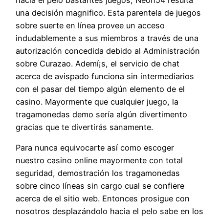
una decisión magnifico. Esta parentela de juegos
sobre suerte en línea provee un acceso
indudablemente a sus miembros a través de una
autorización concedida debido al Administración
sobre Curazao. Ademí¡s, el servicio de chat
acerca de avispado funciona sin intermediarios
con el pasar del tiempo algún elemento de el
casino. Mayormente que cualquier juego, la
tragamonedas demo serí­a algún divertimento
gracias que te divertirás sanamente.
Para nunca equivocarte así­ como escoger
nuestro casino online mayormente con total
seguridad, demostración los tragamonedas
sobre cinco líneas sin cargo cual se confiere
acerca de el sitio web. Entonces prosigue con
nosotros desplazándolo hacia el pelo sabe en los