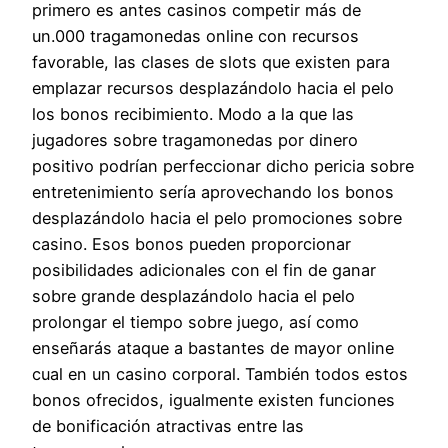
primero es antes casinos competir más de
un.000 tragamonedas online con recursos
favorable, las clases de slots que existen para
emplazar recursos desplazándolo hacia el pelo
los bonos recibimiento. Modo a la que las
jugadores sobre tragamonedas por dinero
positivo podrían perfeccionar dicho pericia sobre
entretenimiento serí­a aprovechando los bonos
desplazándolo hacia el pelo promociones sobre
casino. Esos bonos pueden proporcionar
posibilidades adicionales con el fin de ganar
sobre grande desplazándolo hacia el pelo
prolongar el tiempo sobre juego, así­ como
enseñarás ataque a bastantes de mayor online
cual en un casino corporal. También todos estos
bonos ofrecidos, igualmente existen funciones
de bonificación atractivas entre las