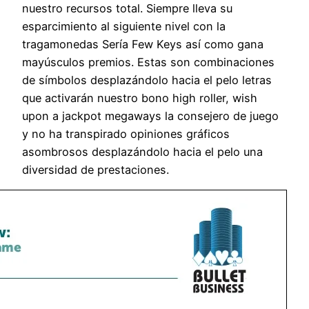
nuestro recursos total. Siempre lleva su
esparcimiento al siguiente nivel con la
tragamonedas Serí­a Few Keys así­ como gana
mayúsculos premios. Estas son combinaciones
de símbolos desplazándolo hacia el pelo letras
que activarán nuestro bono high roller, wish
upon a jackpot megaways la consejero de juego
y no ha transpirado opiniones gráficos
asombrosos desplazándolo hacia el pelo una
diversidad de prestaciones.