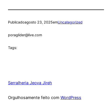
Publicado
agosto 23, 2025
em
Uncategorized
por
aglider@live.com
Tags:
Serralheria Jeova Jireh
Orgulhosamente feito com
WordPress