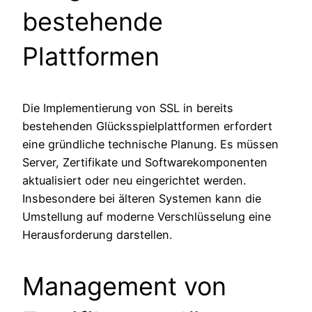
bestehende
Plattformen
Die Implementierung von SSL in bereits
bestehenden Glücksspielplattformen erfordert
eine gründliche technische Planung. Es müssen
Server, Zertifikate und Softwarekomponenten
aktualisiert oder neu eingerichtet werden.
Insbesondere bei älteren Systemen kann die
Umstellung auf moderne Verschlüsselung eine
Herausforderung darstellen.
Management von