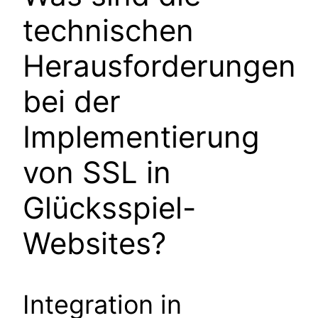
technischen
Herausforderungen
bei der
Implementierung
von SSL in
Glücksspiel-
Websites?
Integration in