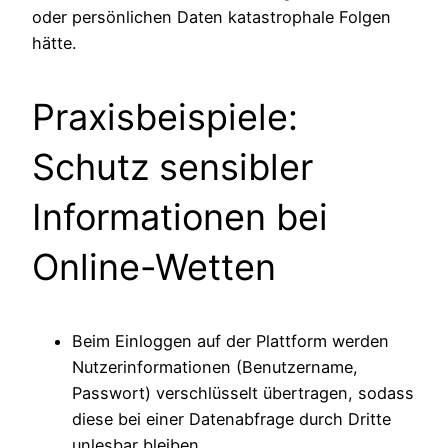
oder persönlichen Daten katastrophale Folgen
hätte.
Praxisbeispiele:
Schutz sensibler
Informationen bei
Online-Wetten
Beim Einloggen auf der Plattform werden
Nutzerinformationen (Benutzername,
Passwort) verschlüsselt übertragen, sodass
diese bei einer Datenabfrage durch Dritte
unlesbar bleiben.