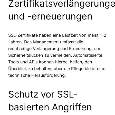
Zertifikatsverlängerung
und -erneuerungen
SSL-Zertifikate haben eine Laufzeit von meist 1-2
Jahren. Das Management umfasst die
rechtzeitige Verlängerung und Erneuerung, um
Sicherheitslücken zu vermeiden. Automatisierte
Tools und APIs können hierbei helfen, den
Überblick zu behalten, aber die Pflege bleibt eine
technische Herausforderung.
Schutz vor SSL-
basierten Angriffen