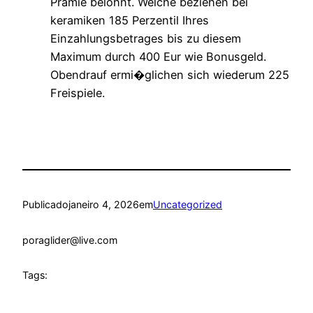
Pramie belohnt. Welche beziehen bei
keramiken 185 Perzentil Ihres
Einzahlungsbetrages bis zu diesem
Maximum durch 400 Eur wie Bonusgeld.
Obendrauf ermi�glichen sich wiederum 225
Freispiele.
Publicado
janeiro 4, 2026
em
Uncategorized
por
aglider@live.com
Tags: