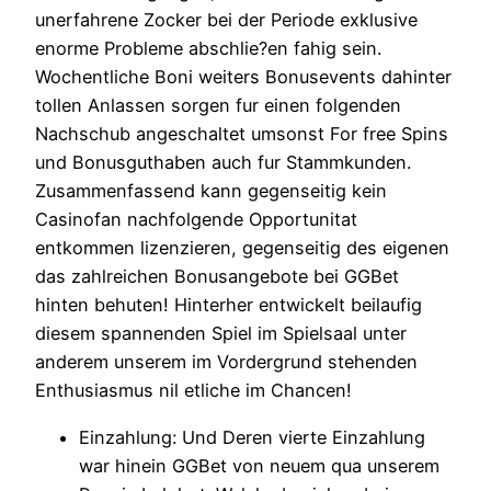
unerfahrene Zocker bei der Periode exklusive
enorme Probleme abschlie?en fahig sein.
Wochentliche Boni weiters Bonusevents dahinter
tollen Anlassen sorgen fur einen folgenden
Nachschub angeschaltet umsonst For free Spins
und Bonusguthaben auch fur Stammkunden.
Zusammenfassend kann gegenseitig kein
Casinofan nachfolgende Opportunitat
entkommen lizenzieren, gegenseitig des eigenen
das zahlreichen Bonusangebote bei GGBet
hinten behuten! Hinterher entwickelt beilaufig
diesem spannenden Spiel im Spielsaal unter
anderem unserem im Vordergrund stehenden
Enthusiasmus nil etliche im Chancen!
Einzahlung: Und Deren vierte Einzahlung
war hinein GGBet von neuem qua unserem