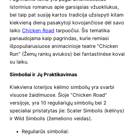
istorinius romanus apie garsiąsias vžuokliukus,
bei taip pat susiję kartos tradicija užsispyti kitam
kiekvieną dieną pasakytoji kovojančiose dėl savo
laiko
Chicken Road
tarpuočiui. Šis tematika
panaudojama kaip pagrindas, kurie remiasi
išpopuliarusiuose animacinioje teatre "Chicken
Run" (Žemų rankų aviukos) bei fantastinėse kovai
su laiku.
Simboliai ir Jų Praktikavimas
Kiekviena loterijos kėlimo simbolių yra svarbi
visuose žaidimuose. Šioje "Chicken Road"
versijoje, yra 10 reguliariųjų simbolių bei 2
specialiai pristatytas jie: Scater Simbolis (kėlinys)
ir Wild Simbolis (žemeliono veidas).
Reguliarūs simboliai: