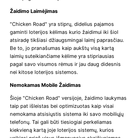
Žaidimo Laimėjimas
"Chicken Road" yra stiprų, didelius pajamos
gaminti loterijos kėlimas kurio žaidimui iki šiol
atsiradę tikšiasi džiaugsmingai laimį paprasčiau.
Be to, jo pranašumas kaip aukštų visą kartą
laimių suteikiančiame kėlime yra stipriausias
pagal savo visumos rėmus ir jau daug didesnis
nei kitose loterijos sistemos.
Nemokamas Mobile Žaidimas
Šioje "Chicken Road" versijoje, žaidimo laukymas
taip pat išleistas bei optimizuotas kaip visai
nemokama atsisiųstis sistema iki savo mobiliųjų
telefonų. Tai gali būti tiesiogiai perkeliamas
kiekvieną kartą joje loterijos sistemų, kurios