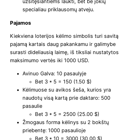
užsitęsiantiems laukti, bet be jokių
specialiau priklausomų atveju.
Pajamos
Kiekviena loterijos kėlimo simbolis turi savitą
pajamą kartais daug pakankamu ir galimybe
surasti dideliausią laimę, iš tiksliai nustatytos
maksimumo vertės iki 1000 USD.
Avinuo Galva: 10 pasaulyje
Bet 3 * 5 = 150 (1.50 $)
Kėlimuose su avikos šeša, kurios yra
naudotų visą kartą prie daktaro: 500
pasaulie
Bet 3 * 5 = 2500 (25.00 $)
Žmogaus forma kėlinys su 2 bokštų
priebentę: 1000 pasaulioje
Bet 3 * 10 = 3000 (30,00 $)