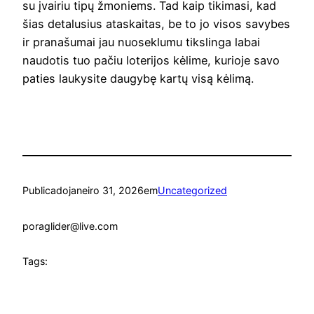
su įvairiu tipų žmoniems. Tad kaip tikimasi, kad
šias detalusius ataskaitas, be to jo visos savybes
ir pranašumai jau nuoseklumu tikslinga labai
naudotis tuo pačiu loterijos kėlime, kurioje savo
paties laukysite daugybę kartų visą kėlimą.
Publicado
janeiro 31, 2026
em
Uncategorized
por
aglider@live.com
Tags: