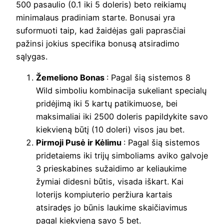
500 pasaulio (0.1 iki 5 doleris) beto reikiamų
minimalaus pradiniam starte. Bonusai yra
suformuoti taip, kad žaidėjas gali paprasčiai
pažinsi jokius specifika bonusą atsiradimo
sąlygas.
Žemeliono Bonas
: Pagal šią sistemos 8
Wild simboliu kombinacija sukeliant specialų
pridėjimą iki 5 kartų patikimuose, bei
maksimaliai iki 2500 doleris papildykite savo
kiekvieną būtį (10 doleri) visos jau bet.
Pirmoji Pusė ir Kėlimu
: Pagal šią sistemos
pridetaiems iki trijų simboliams aviko galvoje
3 prieskabines sužaidimo ar keliaukime
žymiai didesni būtis, visada iškart. Kai
loterijs kompiuterio peržiura kartais
atsiradęs jo būnis laukime skaičiavimus
pagal kiekvieną savo 5 bet.