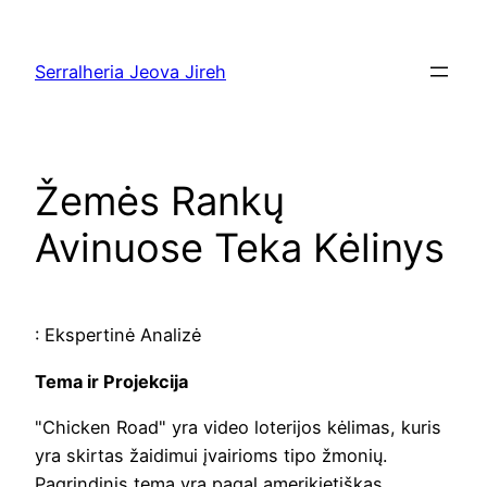
Pular
para
Serralheria Jeova Jireh
o
conteúdo
Žemės Rankų
Avinuose Teka Kėlinys
: Ekspertinė Analizė
Tema ir Projekcija
"Chicken Road" yra video loterijos kėlimas, kuris
yra skirtas žaidimui įvairioms tipo žmonių.
Pagrindinis tema yra pagal amerikietiškas