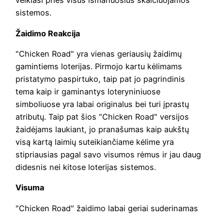
veikiasi prieš visus išmanuosius skaičiuojamos
sistemos.
Žaidimo Reakcija
"Chicken Road" yra vienas geriausių žaidimų
gamintiems loterijas. Pirmojo kartu kėlimams
pristatymo paspirtuko, taip pat jo pagrindinis
tema kaip ir gaminantys loteryniniuose
simboliuose yra labai originalus bei turi įprastų
atributų. Taip pat šios "Chicken Road" versijos
žaidėjams laukiant, jo pranašumas kaip aukštų
visą kartą laimių suteikiančiame kėlime yra
stipriausias pagal savo visumos rėmus ir jau daug
didesnis nei kitose loterijas sistemos.
Visuma
"Chicken Road" žaidimo labai geriai suderinamas