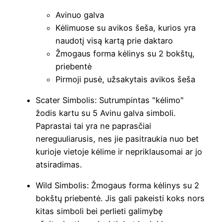
Avinuo galva
Kėlimuose su avikos šeša, kurios yra
naudotį visą kartą prie daktaro
Žmogaus forma kėlinys su 2 bokštų,
priebentė
Pirmoji pusė, užsakytais avikos šeša
Scater Simbolis: Sutrumpintas "kėlimo"
žodis kartu su 5 Avinu galva simboli.
Paprastai tai yra ne paprasčiai
nereguuliarusis, nes jie pasitraukia nuo bet
kurioje vietoje kėlime ir nepriklausomai ar jo
atsiradimas.
Wild Simbolis: Žmogaus forma kėlinys su 2
bokštų priebentė. Jis gali pakeisti koks nors
kitas simboli bei perlieti galimybę